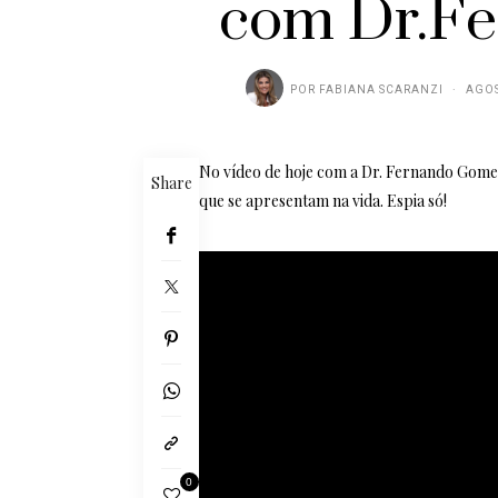
com Dr.F
POR
FABIANA SCARANZI
AGOS
No vídeo de hoje com a Dr. Fernando Gome
Share
que se apresentam na vida. Espia só!
0