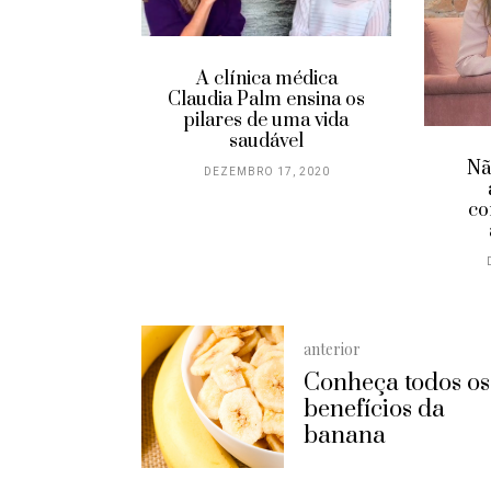
A clínica médica
tá se
Claudia Palm ensina os
ndo no
pilares de uma vida
ho?
saudável
Nã
8, 2020
DEZEMBRO 17, 2020
co
anterior
Conheça todos os
benefícios da
banana