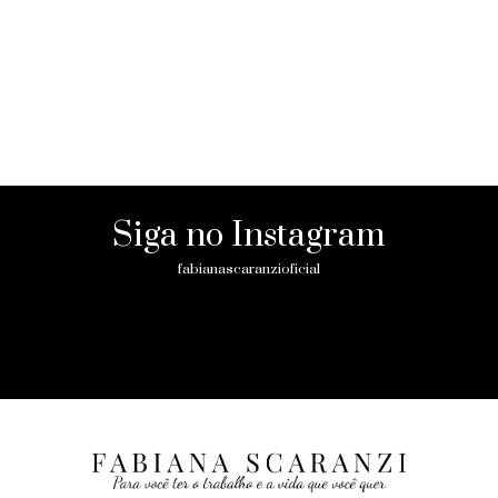
Siga no Instagram
fabianascaranzioficial
Please enter an Access Token