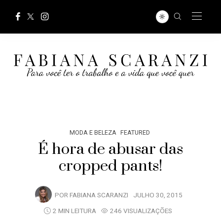
MODA E BELEZA
FEATURED
É hora de abusar das
cropped pants!
POR
FABIANA SCARANZI
JULHO 30, 2015
2 MIN LEITURA
246 VISUALIZAÇÕES