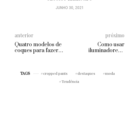
JUNHO 30, 2021
anterior
próximo
Quatro modelos de
Como usar
coques para fazer
iluminadores e
em casa
corrigir imperfeições
cropped pants
destaques
moda
TAGS
Tendência