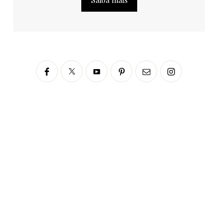
Siga no Instagram
fabianascaranzioficial
Please enter an Access Token