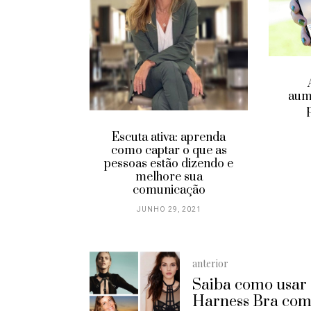
aum
Escuta ativa: aprenda
tos para
como captar o que as
o sucesso
pessoas estão dizendo e
eiro
melhore sua
 2021
comunicação
JUNHO 29, 2021
anterior
Saiba como usar
Harness Bra co