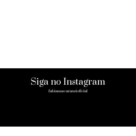
Siga no Instagram
fabianascaranzioficial
Please enter an Access Token