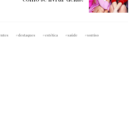
entes
destaques
estética
saúde
sorriso