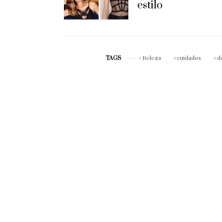
estilo
Beleza
cuidados
d
TAGS