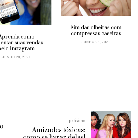
Fim das olheiras com
compressas caseiras
Aprenda como
entar suas vendas
JUNHO 25, 2021
pelo Instagram
JUNHO 28, 2021
próximo
 o
Amizades tóxicas:
m
como se livrar delas!