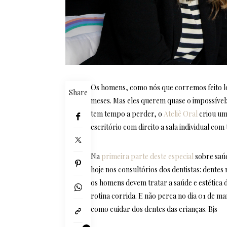
Os homens, como nós que corremos feito l
Share
meses. Mas eles querem quase o impossível:
tem tempo a perder, o
Ateliê Oral
criou um
escritório com direito a sala individual com
Na
primeira parte deste especial
sobre saúd
hoje nos consultórios dos dentistas: dente
os homens devem tratar a saúde e estética
rotina corrida. E não perca no dia 01 de ma
como cuidar dos dentes das crianças. Bjs