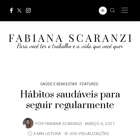
SAÚDE E BEM-ESTAR
FEATURED
Hábitos saudáveis para
seguir regularmente
POR
FABIANA SCARANZI
MARÇO 4, 2021
4 MIN LEITURA
300 VISUALIZAÇÕES