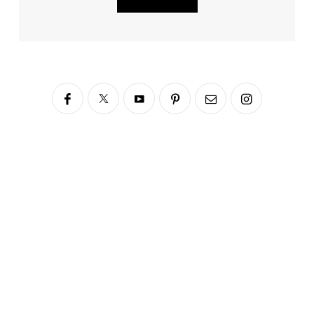
Siga no Instagram
fabianascaranzioficial
Please enter an Access Token