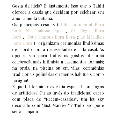
Gosta da ideia? É justamente isso que o Tahiti
oferece a casais que decidem por celebrar seu
amor à moda taitiana.
Os principais resorts (
Intercontinental Bora
Bora & Thalasso Spa
,
St. Regis Bora
Bora
,
Four Seasons Bora Bora
e
Le Méridien
Bora Bora
) organizam cerimonias lindíssimas
de acordo com a necessidade de cada casal. As
opções são para todos os gostos: de uma
celebraçãomais intimista a casamentos formais;
na praia, na piscina ou em vilas; cerimônias
tradicionais polinésias ou menos habituais, como
na água!
E que tal terminar este dia especial com fogos
de artifícios? Ou ao invés do tradicional carro
com placa de “Recém-casados”, um jet sky
decorado com “Just Married”? Tudo isso pode
ser arranjado.