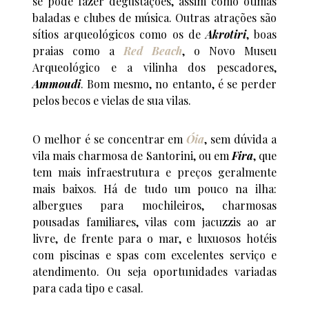
se pode fazer degustações, assim como ótimas
baladas e clubes de música. Outras atrações são
sítios arqueológicos como os de
Akrotiri
, boas
praias como a
Red Beach
, o Novo Museu
Arqueológico e a vilinha dos pescadores,
Ammoudi
. Bom mesmo, no entanto, é se perder
pelos becos e vielas de sua vilas.
O melhor é se concentrar em
Óia
, sem dúvida a
vila mais charmosa de Santorini, ou em
Fira
, que
tem mais infraestrutura e preços geralmente
mais baixos. Há de tudo um pouco na ilha:
albergues para mochileiros, charmosas
pousadas familiares, vilas com jacuzzis ao ar
livre, de frente para o mar, e luxuosos hotéis
com piscinas e spas com excelentes serviço e
atendimento. Ou seja oportunidades variadas
para cada tipo e casal.