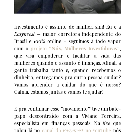
Investimento é assunto de mulher, sim! Eu e a
Easynvest –
maior corretora independente do
Brasil e 100% online – seguimos à todo vapor
com o
projeto
“Nós, Mulheres Investidoras”
,
que visa empoderar e facilitar a vida das
mulheres quando o assunto é finanças. Afinal, a
gente trabalha tanto e, quando recebemos o
dinheiro, entregamos pra outra pessoa cuidar?
Vamos aprender a cuidar do que é nosso?
Calma, estamos juntas e vamos te ajudar!
E pra continuar esse “movimento” tive um bate-
papo descontraído com a Viviane Ferreira,
especialista em finanças pessoais. Na
live
que
rolou lá no
canal da
Easynvest
no YouTube
nós