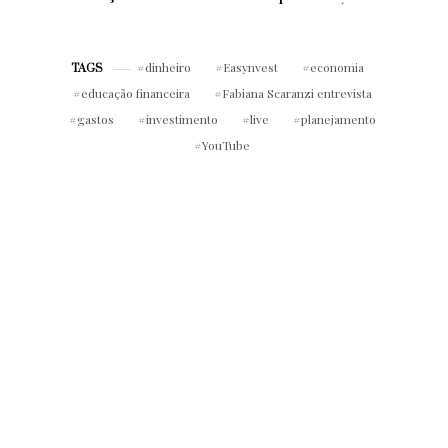
Conheça oito
academia (ou fora
possíveis causas
dela!)
dinheiro
Easynvest
economia
TAGS
educação financeira
Fabiana Scaranzi entrevista
gastos
investimento
live
planejamento
YouTube