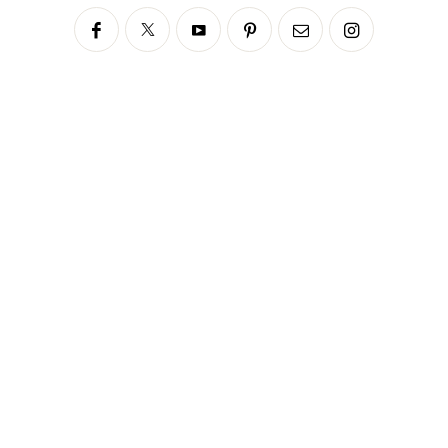
Siga no Instagram
fabianascaranzioficial
Please enter an Access Token