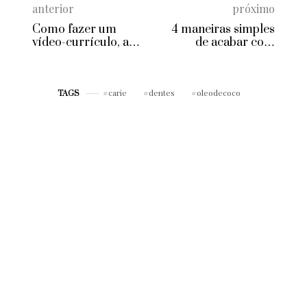
anterior
próximo
Como fazer um
4 maneiras simples
vídeo-currículo, a
de acabar com
nova tendência dos
hábitos financeiros
processos de seleção
ruins
carie
dentes
oleodecoco
TAGS