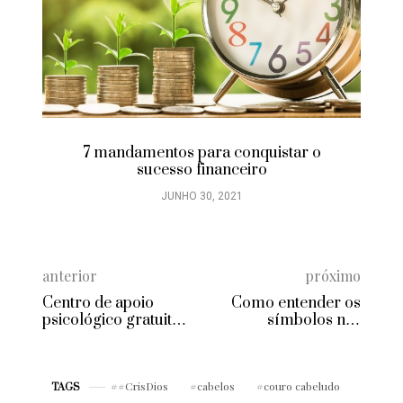
7 mandamentos para conquistar o
sucesso financeiro
JUNHO 30, 2021
anterior
próximo
Centro de apoio
Como entender os
psicológico gratuito a
símbolos nas
pacientes com
etiquetas de roupas
câncer inaugura
novo espaço
#CrisDios
cabelos
couro cabeludo
TAGS