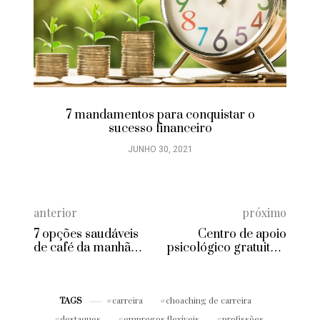
7 mandamentos para conquistar o
sucesso financeiro
JUNHO 30, 2021
anterior
próximo
7 opções saudáveis
Centro de apoio
de café da manhã
psicológico gratuito a
para a semana toda
pacientes com
câncer inaugura
novo espaço
carreira
choaching de carreira
TAGS
destaques
empregos flexíveis
profissões