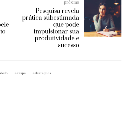
próximo
Pesquisa revela
prática subestimada
ele
que pode
to
impulsionar sua
produtividade e
sucesso
abelo
caspa
destaques