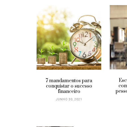
ormar uma
o em
idade
 2022
Esc
7 mandamentos para
com
conquistar o sucesso
pess
financeiro
JUNHO 30, 2021