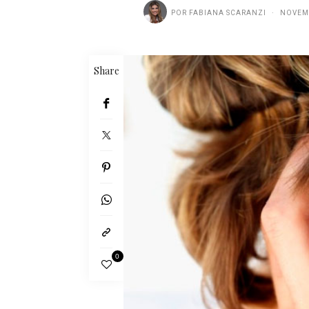
POR
FABIANA SCARANZI
NOVEMB
Share
0