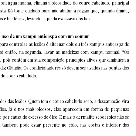
om água morna, elimina a oleosidade do couro cabeludo, principal
sta. Só tome cuidado para não abafar a região que, quando úmida,
s e bactérias, levando a queda excessiva dos fios.
r o uso de um xampu anticaspa com um comum
ara controlar as lesões é alternar dois ou três xampus anticaspa de
 só então, na segunda, lavar as madeixas com xampu normal. “Os
, pois contêm em sua composição princípios ativos que diminuem a
, diz Cláudia. Os condicionadores só devem ser usados nas pontas dos
 do couro cabeludo.
dades das lesões. Quem tem o couro cabeludo seco, a descamação vira
ios. Já o nos mais oleosos, elas aparecem em forma de pequenas
 por causa do excesso de óleo. E mais: a dermatite seborroica não se
a também pode estar presente no colo, nas costas e interior das