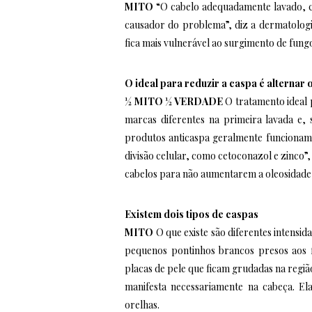
MITO
“O cabelo adequadamente lavado, c
causador do problema”, diz a dermatologi
fica mais vulnerável ao surgimento de fungo
O ideal para reduzir a caspa é alterna
½ MITO ½ VERDADE
O tratamento ideal p
marcas diferentes na primeira lavada e,
produtos anticaspa geralmente funcionam
divisão celular, como cetoconazol e zinco”
cabelos para não aumentarem a oleosidade
Existem dois tipos de caspas
MITO
O que existe são diferentes intensi
pequenos pontinhos brancos presos aos f
placas de pele que ficam grudadas na região
manifesta necessariamente na cabeça. El
orelhas.