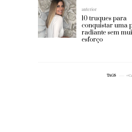
anterior
10 truques para
conquistar uma p
radiante sem mui
esforço
C
TAGS