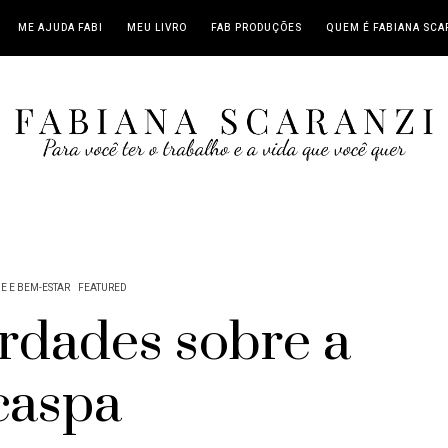
ME AJUDA FABI
MEU LIVRO
FAB PRODUÇÕES
QUEM É FABIANA SCA
E E BEM-ESTAR
FEATURED
erdades sobre a
caspa