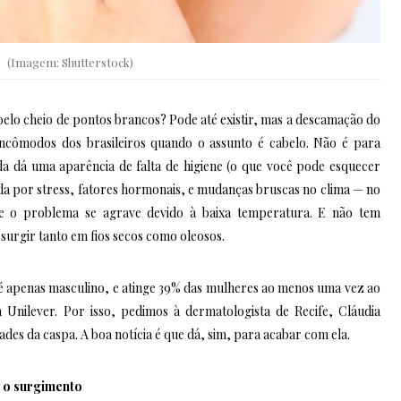
(Imagem: Shutterstock)
abelo cheio de pontos brancos? Pode até existir, mas a descamação do
 incômodos dos brasileiros quando o assunto é cabelo. Não é para
nda dá uma aparência de falta de higiene (o que você pode esquecer
da por stress, fatores hormonais, e mudanças bruscas no clima — no
ue o problema se agrave devido à baixa temperatura. E não tem
 surgir tanto em fios secos como oleosos.
 apenas masculino, e atinge 39% das mulheres ao menos uma vez ao
 Unilever. Por isso, pedimos à dermatologista de Recife, Cláudia
des da caspa. A boa notícia é que dá, sim, para acabar com ela.
 o surgimento