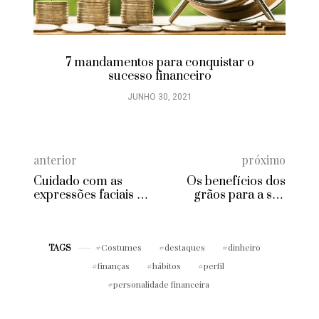
7 mandamentos para conquistar o
sucesso financeiro
JUNHO 30, 2021
anterior
próximo
Cuidado com as
Os benefícios dos
expressões faciais no
grãos para a sua
trabalho
saúde
Costumes
destaques
dinheiro
TAGS
finanças
hábitos
perfil
personalidade financeira