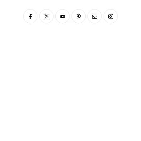
Siga no Instagram
fabianascaranzioficial
Please enter an Access Token