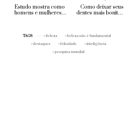
Estudo mostra como
Como deixar seus
homens e mulheres
dentes mais bonitos
levantam capital para
com truques feitos
suas empresas (e o
em casa
que aprender com
eles!)
Beleza
beleza não é fundamental
TAGS
destaques
felicidade
inteligência
pesquisa mundial