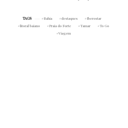
Bahia
destaques
Iberostar
TAGS
litoral baiano
Praia do Forte
Tamar
To Go
Viagem