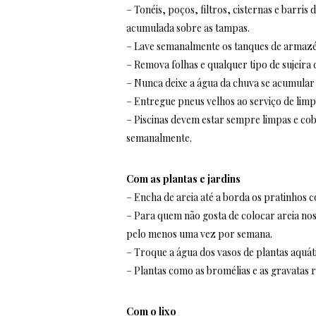
– Tonéis, poços, filtros, cisternas e barr
acumulada sobre as tampas.
– Lave semanalmente os tanques de armaz
– Remova folhas e qualquer tipo de sujeira
– Nunca deixe a água da chuva se acumular s
– Entregue pneus velhos ao serviço de lim
– Piscinas devem estar sempre limpas e cob
semanalmente.
Com as plantas e jardins
– Encha de areia até a borda os pratinhos c
– Para quem não gosta de colocar areia nos
pelo menos uma vez por semana.
– Troque a água dos vasos de plantas aquá
– Plantas como as bromélias e as gravatas 
Com o lixo