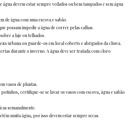
is de água devem estar sempre vedados ou bem tampados e sem água
ém de água com uma escova e sabão.
 que possam impedir a água de correr pelas calhas.
obre a laje ou telhados.
peza urbana ou guarde-os em local coberto e abrigados da chuva.
ertas durante o inverno. A água deve ser tratada com cloro
om vasos de plantas.
 potinhos, certifique-se se lavar os vasos com escova, água e sabão
ticas semanalmente.
retém muita água, por isso devem estar sempre secas.