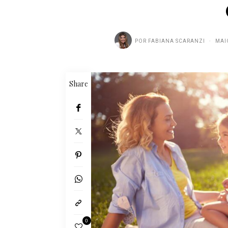
POR
FABIANA SCARANZI
MAI
Share
0