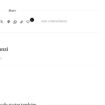
Share
0
SEM COMENTÁRIOS
anzi
pode gostar também