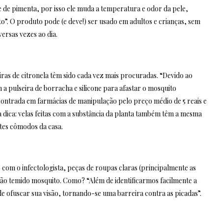
 de pimenta, por isso ele muda a temperatura e odor da pele,
o”. O produto pode (e deve!) ser usado em adultos e crianças, sem
versas vezes ao dia.
iras de citronela têm sido cada vez mais procuradas. “Devido ao
 a pulseira de borracha e silicone para afastar o mosquito
ncontrada em farmácias de manipulação pelo preço médio de 5 reais e
a dica: velas feitas com a substância da planta também têm a mesma
ntes cômodos da casa.
com o infectologista, peças de roupas claras (principalmente as
tão temido mosquito. Como? “Além de identificarmos facilmente a
e ofuscar sua visão, tornando-se uma barreira contra as picadas”.