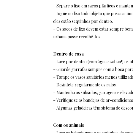
– Separe o lixo em sacos plásticos e manten
– Jogue no lixo todo objeto que possa acu
eles estão sequinhos por dentro.
– Os sacos de lixo devem estar sempre bem 
urbana passe recolhê-los.
Dentro de casa
– Lave por dentro (com água e sabão!) os u
– Guarde garrafas sempre com a boca para
– Tampe os vasos sanitários menos utilizado
– Desinfete regularmente os ralos.
– Mantenha os subsolos, garagens e elevad
– Verifique se as bandejas de ar-condicion
– Algumas geladeiras têm sistema de descon
Com os animais
– Lave os bebedouros e os potinhos de com