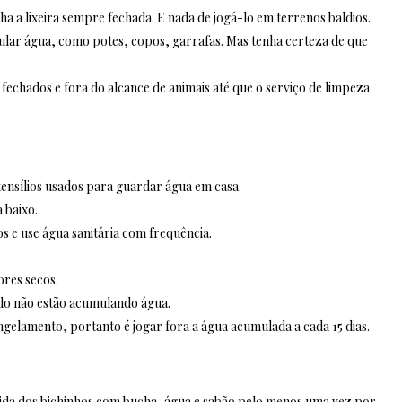
ha a lixeira sempre fechada. E nada de jogá-lo em terrenos baldios.
mular água, como potes, copos, garrafas. Mas tenha certeza de que
fechados e fora do alcance de animais até que o serviço de limpeza
tensílios usados para guardar água em casa.
 baixo.
s e use água sanitária com frequência.
ores secos.
ado não estão acumulando água.
gelamento, portanto é jogar fora a água acumulada a cada 15 dias.
ida dos bichinhos com bucha, água e sabão pelo menos uma vez por