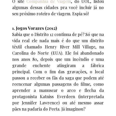
O site
Companhia de Viagem
, do UOL, listou
algumas dessas cidades pra você incluir já no
seu próximo roteiro de viagem. Espia só!
1. Jogos Vorazes (2012)
Sabia que o Distrito 12 continua de pé? Só que na
vida real ele nada mais é do que um distrito
têxtil chamado Henry River Mill Village, na
Carolina do Norte (EUA). Ele foi abandonado
nos anos 80, depois que um incêndio e uma
grande enchente atingiram a fábrica
principal. Com o fim das gravações, o local
passou a receber os fãs da saga que podem até
reencenar algumas passagens do filme, como
aprender a manusear o arco e flecha da
protagonista Katniss Everdeen (interpretada
por Jennifer Lawrence) ou até mesmo assar
pães na padaria do Peeta. Já imaginou?