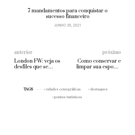
7 mandamentos para conquistar o
sucesso financeiro
JUNHO 30, 2021
anterior
próximo
London FW: veja os
Como conservar e
desfiles que se
limpar sua esponja
destacaram na
de lavar louça
passarela
cidades cenográficas
destaques
TAGS
pontos turísticos