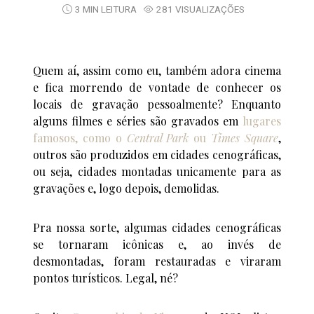
3 MIN LEITURA
281 VISUALIZAÇÕES
Quem aí, assim como eu, também adora cinema
e fica morrendo de vontade de conhecer os
locais de gravação pessoalmente? Enquanto
alguns filmes e séries são gravados em
lugares
famosos, como o
Central Park
ou
Times Square
,
outros são produzidos em cidades cenográficas,
ou seja, cidades montadas unicamente para as
gravações e, logo depois, demolidas.
Pra nossa sorte, algumas cidades cenográficas
se tornaram icônicas e, ao invés de
desmontadas, foram restauradas e viraram
pontos turísticos. Legal, né?