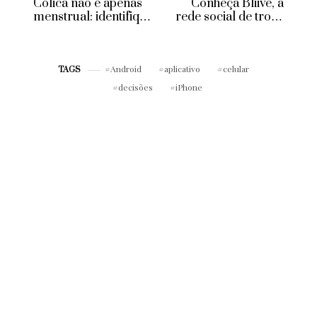
Cólica não é apenas
Conheça Bliive, a
menstrual: identifique
rede social de troca
sua dor e saiba como
de conhecimento
se tratar
Android
aplicativo
celular
TAGS
decisões
iPhone