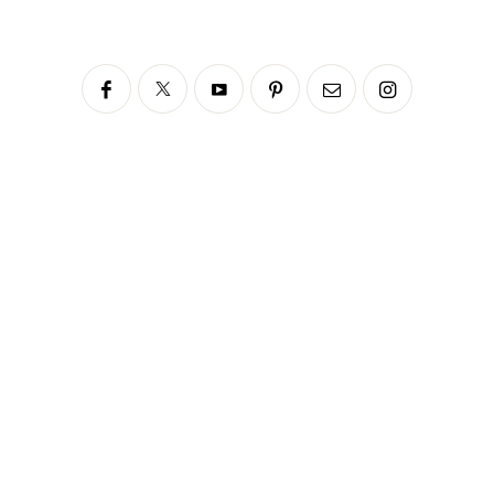
Siga no Instagram
fabianascaranzioficial
Please enter an Access Token