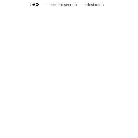
amigo secreto
destaques
TAGS