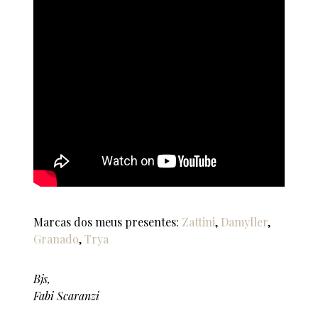
Marcas dos meus presentes:
Zattini
,
Damyller
,
Granado
,
Trya
Bjs,
Fabi Scaranzi