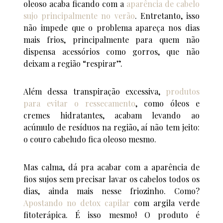
oleoso acaba ficando com a
aparência de cabelo
sujo principalmente no verão
. Entretanto, isso
não impede que o problema apareça nos dias
mais frios, principalmente para quem não
dispensa acessórios como gorros, que não
deixam a região “respirar”.
Além dessa transpiração excessiva,
produtos
para evitar o ressecamento
, como óleos e
cremes hidratantes, acabam levando ao
acúmulo de resíduos na região, aí não tem jeito:
o couro cabeludo fica oleoso mesmo.
Mas calma, dá pra acabar com a aparência de
fios sujos sem precisar lavar os cabelos todos os
dias, ainda mais nesse friozinho. Como?
Apostando no detox capilar
com argila verde
fitoterápica. É isso mesmo! O produto é