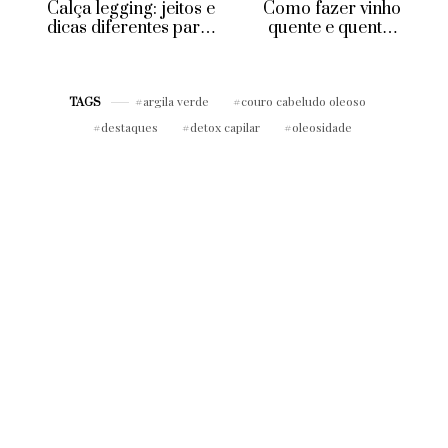
Calça legging: jeitos e
Como fazer vinho
dicas diferentes para
quente e quentão
usar a peça sem erro!
para sua festa junina
argila verde
couro cabeludo oleoso
TAGS
destaques
detox capilar
oleosidade