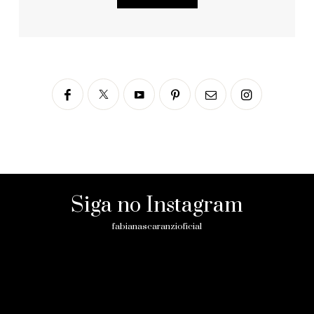
Sobre mim!
Sou jornalista, escritora e empreendedora.
Depois de anos na TV Globo e Record, hoje
ajudo mulheres a se reinventarem por meio
de conteúdos, cursos e palestras sobre
carreira, bem-estar e propósito.
Saiba mais