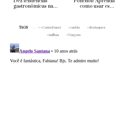
Dez tendências
Ponchos! Aprenda
gastronômicas na
como usar essa
Califórnia
tendência
#ComoFazer
cartão
destaques
TAGS
milhas
Viagem