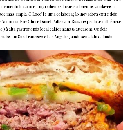
ovimento locavore – ingredientes locais e alimentos saudáveis a
ade mais ampla. O Loco’l é uma colaboração inovadora entre dois
alifórnia: Roy Choi e Daniel Patterson. Suas respectivas influências
) à alta gastronomia local californiana (Patterson). Os dois
rados em San Francisco e Los Angeles, ainda sem data definida.