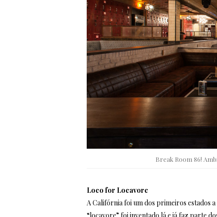
Break Room 86! Ambi
Loco for Locavore
A Califórnia foi um dos primeiros estados 
“locavore” foi inventado lá e já faz parte 