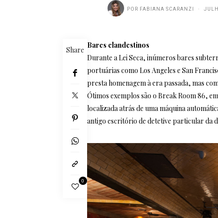
POR
FABIANA SCARANZI
JULH
Bares clandestinos
Share
Durante a Lei Seca, inúmeros bares subterr
portuárias como Los Angeles e San Francis
presta homenagem à era passada, mas com t
Ótimos exemplos são o Break Room 86, em L
localizada atrás de uma máquina automátic
antigo escritório de detetive particular da 
0