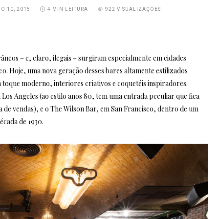
O 10, 2015
4 MIN LEITURA
922 VISUALIZAÇÕES
âneos – e, claro, ilegais – surgiram especialmente em cidades
co. Hoje, uma nova geração desses bares altamente estilizados
oque moderno, interiores criativos e coquetéis inspiradores.
os Angeles (ao estilo anos 80, tem uma entrada peculiar que fica
a de vendas), e o The Wilson Bar, em San Francisco, dentro de um
década de 1930.