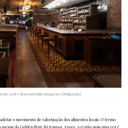
ente cool e descontraído (Imagem: Divulgação)
a adotar o movimento de valorização dos alimentos locais. O termo
dos menus do Golden State há tempos. Agora, a região mais uma vez é