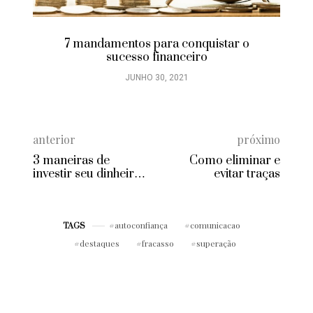
7 mandamentos para conquistar o
sucesso financeiro
JUNHO 30, 2021
anterior
próximo
3 maneiras de
Como eliminar e
investir seu dinheiro
evitar traças
em pequenos
caprichos sem deixar
o orçamento no
vermelho
autoconfiança
comunicacao
TAGS
destaques
fracasso
superação