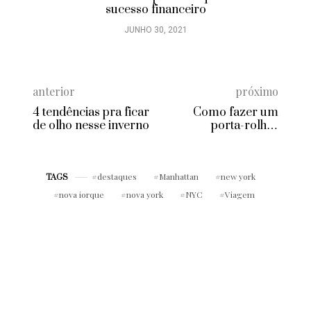
sucesso financeiro
JUNHO 30, 2021
anterior
próximo
4 tendências pra ficar
Como fazer um
de olho nesse inverno
porta-rolhas
personalizado para
decorar sua casa
destaques
Manhattan
new york
TAGS
nova iorque
nova york
NYC
Viagem