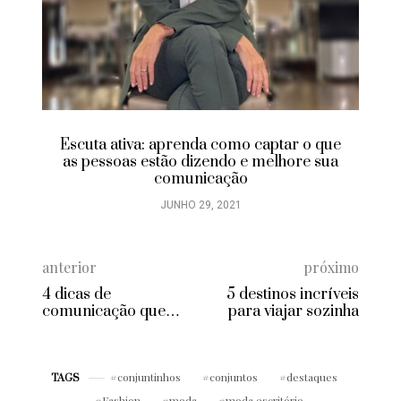
Escuta ativa: aprenda como captar o que
as pessoas estão dizendo e melhore sua
comunicação
JUNHO 29, 2021
anterior
próximo
4 dicas de
5 destinos incríveis
comunicação que
para viajar sozinha
grandes líderes e
CEOs nunca ignoram
conjuntinhos
conjuntos
destaques
TAGS
Fashion
moda
moda escritório