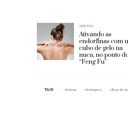
JUNHO 29, 2021
anterior
Ativando as
endorfinas com 
cubo de gelo na
nuca, no ponto d
“Feng Fu”
Beleza
destaques
dicas de m
TAGS