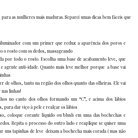
 para as mulheres mais maduras. Separei umas dicas bem fáceis que
iluminador com um primer que reduz a aparência dos poros e
todo o rosto com os dedos, massageando
da por todo o rosto. Escolha uma base de acabamento leve, que
 e agente anti-idade. Quanto mais leve melhor porque a base vai
uinhas
 de olhos, tanto na região dos olhos quanto das olheiras. Ele vai
nas linhas!
nhos no canto dos olhos formando um “C”, e acima dos lábios
para dar viço à pele e realçar os lábios
so, coloque corante líquido ou blush em uma das bochechas e
dos. Repita o processo do outro lado e reaplique se quiser uma
dar uns tapinhas de leve deixam a bochecha mais corada ( mas não