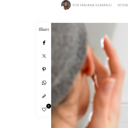
POR
FABIANA SCARANZI
SETEM
Share
0