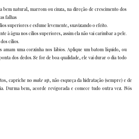
 bem natural, marrom ou cinza, na direção de crescimento dos
as falhas
ílios superiores e esfume levemente, suavizando o efeito.
te à água nos cílios superiores, assim ela não vai carimbar a pele.
dos cílios.
res amam uma corzinha nos lábios. Aplique um batom líquido, ou
onta dos dedos. Se for de boa qualidade, ele vai durar o dia todo
tos, capriche no
make up
, não esqueça da hidratação (sempre) e de
ia. Durma bem, acorde revigorada e comece tudo outra vez. Nós