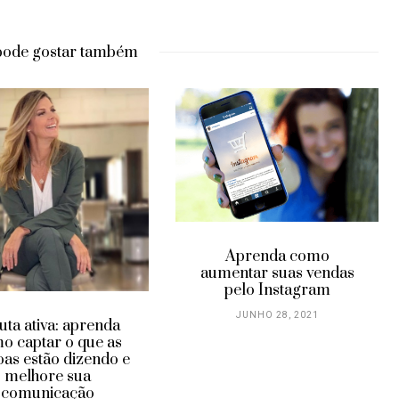
pode gostar também
Fim das olheiras com
compressas caseiras
Aprenda como
entar suas vendas
JUNHO 25, 2021
pelo Instagram
JUNHO 28, 2021