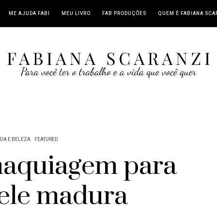
ME AJUDA FABI
MEU LIVRO
FAB PRODUÇÕES
QUEM É FABIANA SCA
DA E BELEZA
FEATURED
maquiagem para
ele madura