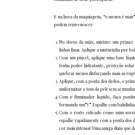
E na hora da maquiagem, “o menos é mais”
podem rejuvenescer:
No dorso da mão, misture um primer 
linhas finas. Aplique a misturinha por 
Com um pincel, aplique uma base líqui
tenha poder hidratante, proteção solar
quebrar menos disfarçando mais as rug
Aplique, com a ponta dos dedos, o primer
uniformizar o tom da pele sem acumular 
Com o iluminador líquido, faça ponti
formando um”V”. Espalhe com batidinhas, 
Com o rosto esticado como num sorri
espalhe rapidamente com a ponta dos de
cor mais intensa! Uma amiga dizia que 