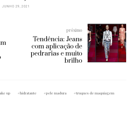
próximo
Tendência: Jeans
um
com aplicação de
pedrarias e muito
o
brilho
ake up
hidratante
pele madura
truques de maquiagem