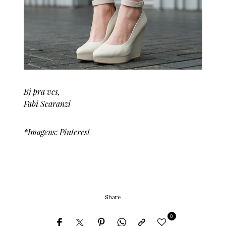
Bj pra vcs,
Fabi Scaranzi
*Imagens: Pinterest
Share
0