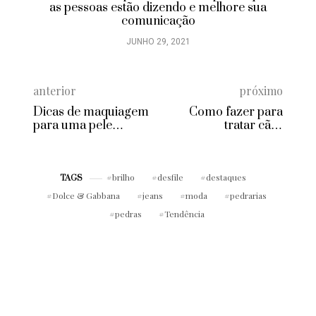
as pessoas estão dizendo e melhore sua
comunicação
JUNHO 29, 2021
anterior
próximo
Dicas de maquiagem
Como fazer para
para uma pele
tratar cães
madura
estressados
brilho
desfile
destaques
TAGS
Dolce & Gabbana
jeans
moda
pedrarias
pedras
Tendência