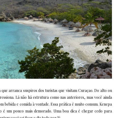
que arranca suspiros dos turistas que visitam Curaçao. Do alto ou
ressiona. Lá não há estrutura como nas anteriores, mas você ainda
com bebida e comida à vontade. Essa prática é muito comum. Kenepa
esso é um pouco mais demorado. Uma boa dica é chegar cedo para
teza você vai ficar o dia todo por lá.