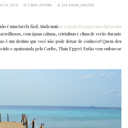
O 24, 2016
5 MIN LEITURA
234 VISUALIZAÇÕES
não é uma tarefa fácil. Ainda mais
se a opção for para uma das praias
aravilhosos, com águas calmas, cristalinas e clima de verão durante
ao é um destino que você não pode deixar de conhecer! Quem deu
onteúdo e apaixonada pelo Caribe, Thais Eggert. Então vem embarcar