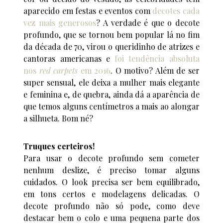
aparecido em festas e eventos com
decotes cada
vez mais generosos
? A verdade é que o decote
profundo, que se tornou bem popular lá no fim
da década de 70, virou o queridinho de atrizes e
cantoras americanas e
foi tendência absoluta
nos
red carpets
em 2016
. O motivo? Além de ser
super sensual, ele deixa a mulher mais elegante
e feminina e, de quebra, ainda dá a aparência de
que temos alguns centímetros a mais ao alongar
a silhueta. Bom né?
Truques certeiros!
Para usar o decote profundo sem cometer
nenhum deslize, é preciso tomar alguns
cuidados. O look precisa ser bem equilibrado,
em tons certos e modelagens delicadas. O
decote profundo não só pode, como deve
destacar bem o colo e uma pequena parte dos