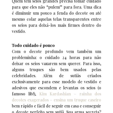
Quem tem seios grandes precisa tomar cuidado
para que eles não “pulem” para fora. Uma dica
é diminuir um pouco a fenda do decote ou até
mesmo colar aquelas telas transparentes entre
os seios para deixá-los mais firmes dentro do
vestido.
Todo cuidado é pouco
Com o decote profundo vem também um
probleminha: o cuidado 24 horas para não
deixar os seios vazarem sem querer. Para isso,
alguns truques são bem usados pelas
celebridades. Além de sutiãs criados
exclusivamente para esse modelo de vestido e
adesivos que escondem e levantas os seios (o
famoso lib!),
Kim Kardashian – rainha dos
decotes exagerados – ensina um truque caseiro
bem rápido e fácil de seguir em casa e conseguir
o decote perfeito sem sutiã. Sua arma secreta?