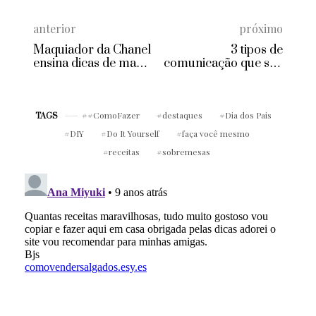
anterior
próximo
Maquiador da Chanel
3 tipos de
ensina dicas de make
comunicação que seu
de inverno
negócio precisa para
ser um sucesso
#ComoFazer
destaques
Dia dos Pais
TAGS
DIY
Do It Yourself
faça você mesmo
receitas
sobremesas