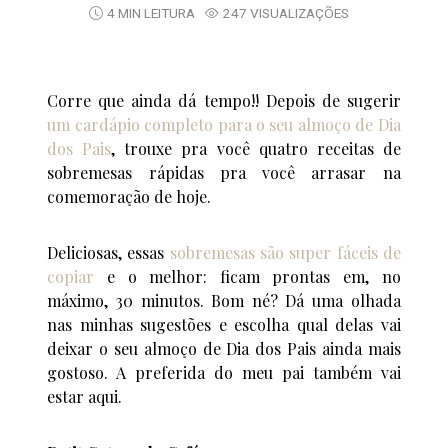
4 MIN LEITURA
247 VISUALIZAÇÕES
Corre que ainda dá tempo!! Depois de sugerir
um cardápio completo para o seu almoço de Dia
dos Pais
, trouxe pra você quatro receitas de
sobremesas rápidas pra você arrasar na
comemoração de hoje.
Deliciosas, essas
sobremesas são super fáceis de
copiar
e o melhor: ficam prontas em, no
máximo, 30 minutos. Bom né? Dá uma olhada
nas minhas sugestões e escolha qual delas vai
deixar o seu almoço de Dia dos Pais ainda mais
gostoso. A preferida do meu pai também vai
estar aqui.