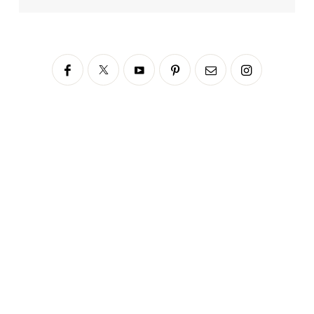
Siga no Instagram
fabianascaranzioficial
Please enter an Access Token