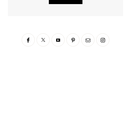
Siga no Instagram
fabianascaranzioficial
Please enter an Access Token