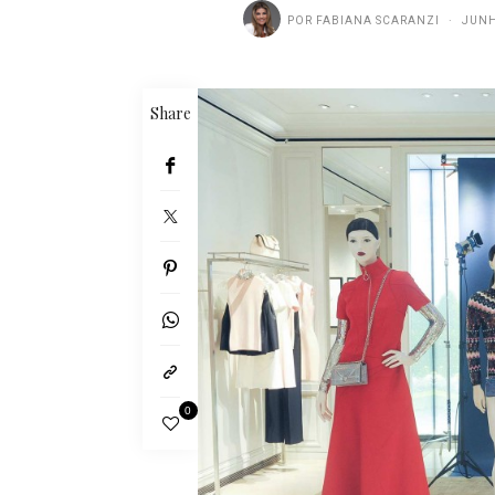
POR
FABIANA SCARANZI
JUNH
Share
0