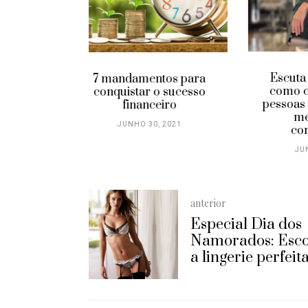
aum
Escuta ativa: aprenda
tos para
como captar o que as
o sucesso
pessoas estão dizendo e
eiro
melhore sua
 2021
comunicação
JUNHO 29, 2021
anterior
Especial Dia dos
Namorados: Esc
a lingerie perfeita