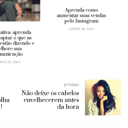
Fim das olheiras com
compressas caseiras
Aprenda como
entar suas vendas
JUNHO 25, 2021
pelo Instagram
JUNHO 28, 2021
próximo
Não deixe os cabelos
olha
envelhecerem antes
!
da hora