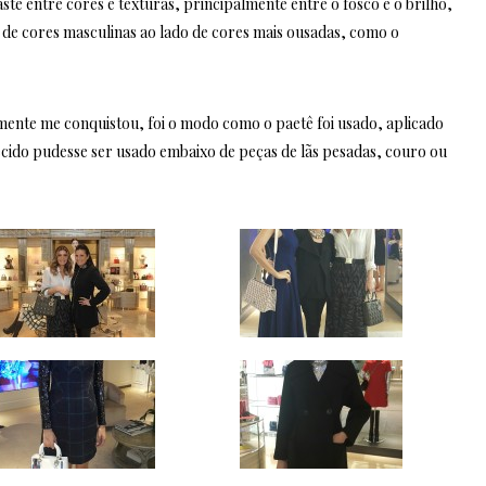
te entre cores e texturas, principalmente entre o fosco e o brilho,
 de cores masculinas ao lado de cores mais ousadas, como o
mente me conquistou, foi o modo como o paetê foi usado, aplicado
ecido pudesse ser usado embaixo de peças de lãs pesadas, couro ou