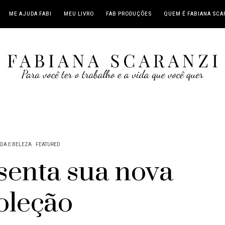
ME AJUDA FABI
MEU LIVRO
FAB PRODUÇÕES
QUEM É FABIANA SCA
DA E BELEZA
FEATURED
senta sua nova
oleção