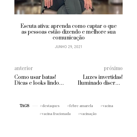
Escuta ativa: aprenda como captar o que
as pessoas estão dizendo e melhore sua
comunicação
JUNHO 29, 2021
anterior
próximo
Como usar batas!
Luzes invertidas!
Dicas e looks lindos
Iluminado discreto
para se inspirar
para quem cansou do
loiro absoluto
destaques
febre amarela
vacina
TAGS
vacina fracionada
vacinação