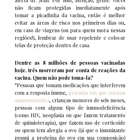
alerta dr. Jean. Por isso, atenção, gente: vocês
não ficam protegidas imediatamente após
tomar a picadinha da vacina, então é melhor
evitar as áreas de risco nos primeiros dias ou,
em caso de viagens (ou para quem mora nessas
regiões!), lembrar de usar repelente e colocar
telas de proteção dentro de casa.
Dentre as 8 milhões de pessoas vacinadas
hoje, três morreram por conta de reações da
vacina. Quem não pode toma-la?
“Pessoas que tomam medicações que interferem
com a resposta imune,
grávidas (ou que estejam
amamentando)
, crianças menores de seis meses,
pessoas com algum tipo de imunodeficiência
(como HIV, neoplasia ou que fazem tratamento
de quimioterapia), que fazem uso de corticoide
ou quem tem alergia a ovo (já que o imunizante
possui a proteína do ovo em sua composição)