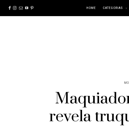
HOME
CATEGORIAS
MO
Maquiador
revela truq