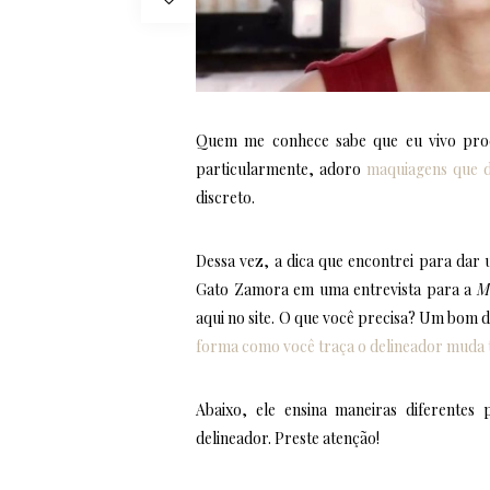
Quem me conhece sabe que eu vivo proc
particularmente, adoro
maquiagens que d
discreto.
Dessa vez, a dica que encontrei para dar
Gato Zamora em uma entrevista para a
M
aqui no site. O que você precisa? Um bom d
forma como você traça o delineador muda t
Abaixo, ele ensina maneiras diferentes p
delineador. Preste atenção!