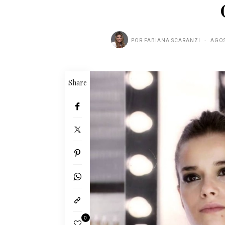
POR
FABIANA SCARANZI
AGOS
Share
0