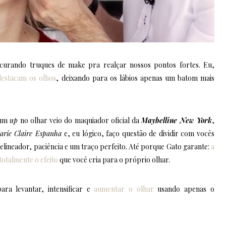
urando truques de make pra realçar nossos pontos fortes. Eu,
estacam os olhos
, deixando para os lábios apenas um batom mais
 um
up
no olhar veio do maquiador oficial da
Maybelline New York
,
arie Claire Espanha
e, eu lógico, faço questão de dividir com vocês
elineador, paciência e um traço perfeito. Até porque Gato garante:
a
otalmente o efeito
que você cria para o próprio olhar.
ara levantar, intensificar e
aumentar o olhar
usando apenas o