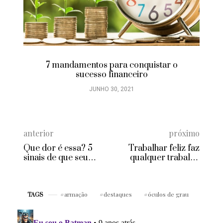
Escuta ativa: aprenda como captar o que
as pessoas estão dizendo e melhore sua
comunicação
JUNHO 29, 2021
anterior
próximo
Que dor é essa? 5
Trabalhar feliz faz
sinais de que seu
qualquer trabalho
corpo pede atenção
render mais
armação
destaques
óculos de grau
TAGS