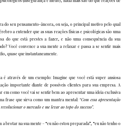
 psicológicos (insegurança e medo), nada mais são do que reações de
a do seu pensamento-âncora, ou seja, o principal motivo pelo qual
érebro a entender que as suas reações físicas e psicológicas são uma
isa do que está prestes a fazer, e não uma consequência da sua
ado? Você convence a sua mente a relaxar e passa a se sentir mais
fio, quase que instantaneamente.
ca é através de um exemplo: Imagine que você está super ansiosa
ação importante diante de possíveis clientes para sua empresa. A
ar em como você vai se sentir bem ao apresentar uma ideia exclusiva
 uma frase que sirva como um mantra mental:
“Com essa apresentação
 revolucionar o mercado e me levar ao topo do sucesso”.
 brotar na sua mente – “eu não estou preparada”, “eu não tenho o