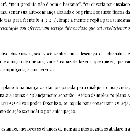
ssar”, “meu produto não é bom o bastante”, “eu deveria ter ensaiado
a, sentir sua autoconfiança abalada e os primeiros sinais físicos da
e trás para frente (5-4-3-2-1), limpe a mente e repita para si mesma
esentação vou oferecer um serviço diferenciado que vai revolucionar o
tivo das suas ações, você sentirá uma descarga de adrenalina e
ão e a noção de que sim, você é capaz de fazer o que quiser, que vai
tá empolgada, e não nervosa.
um plano B na manga e estar preparada para qualquer emergência,
a sua rotina: o “planejamento se/então”. A ideia é simples: “o plano A
ENTÃO eu vou poder fazer isso, ou aquilo para consertar”. Ou seja,
ano de ação secundário por antecipação.
s estamos, menores as chances de pensamentos negativos abalarem a