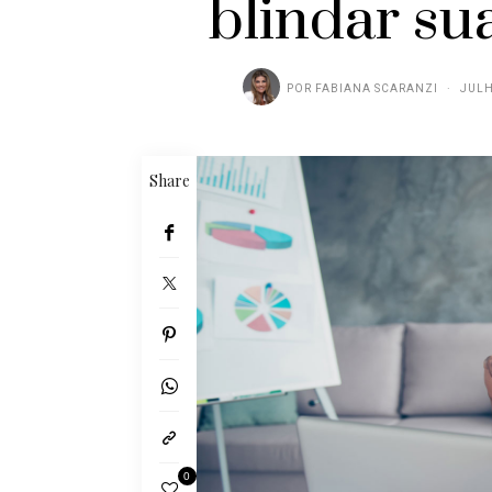
blindar su
POR
FABIANA SCARANZI
JULH
Share
0