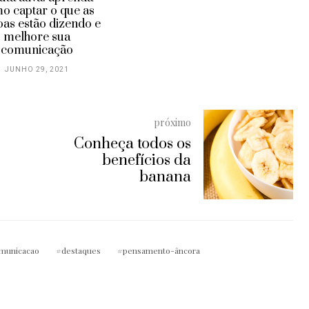
o captar o que as
oas estão dizendo e
melhore sua
comunicação
JUNHO 29, 2021
próximo
Conheça todos os
benefícios da
banana
municacao
destaques
pensamento-âncora