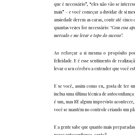
que é necessário”, “eles não vão se intere
mais” – e você começar a duvidar de si mesm
ansiedade derem as caras, conte até cinco d
quantas vezes for necessário:
“Com essa apr
mercado e me levar o topo do sucesso”.
Ao reforçar a si mesma o propósito posi
felicidade. E é esse sentimento de realizaç
levar o seu cérebro a entender que você es
E se você, assim como eu, gosta de ter 
inclua uma última técnica de autoconfiança n
é um, mas SE algum imprevisto acontecer, 
você se mantém no controle criando um pl
E a gente sabe que quanto mais preparada
nossa autoconfiança, certo?