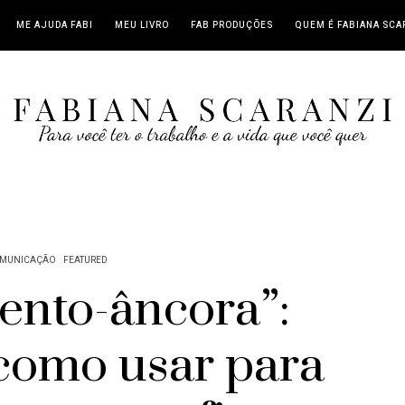
ME AJUDA FABI
MEU LIVRO
FAB PRODUÇÕES
QUEM É FABIANA SCA
MUNICAÇÃO
FEATURED
nto-âncora”:
como usar para