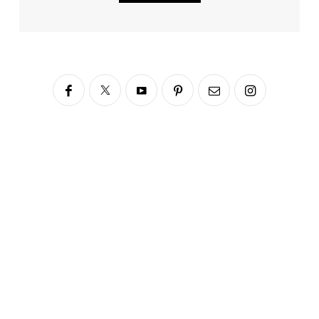
Siga no Instagram
fabianascaranzioficial
Please enter an Access Token