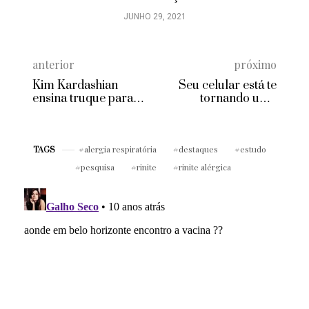
JUNHO 29, 2021
anterior
próximo
Kim Kardashian
Seu celular está te
ensina truque para
tornando uma
conseguir decote
mulher preguiçosa?
lindo sem sutiã
alergia respiratória
destaques
estudo
TAGS
pesquisa
rinite
rinite alérgica