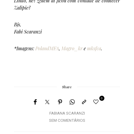
Lindo, né? Quem aí ficou com vontade de conhecer
Zalipie?
Bjs,
Fabi Scaranzi
*Imagens:
PolandMFA
,
Magro_kr
e
mksfca
.
Share
0
FABIANA SCARANZI
SEM COMENTÁRIOS