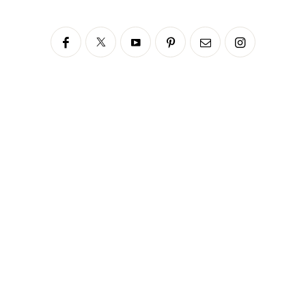
Siga no Instagram
fabianascaranzioficial
Please enter an Access Token