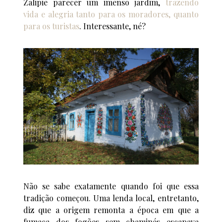
Zalipie parecer um imenso jardim,
trazendo
vida e alegria tanto para os moradores, quanto
para os turistas
. Interessante, né?
Não se sabe exatamente quando foi que essa
tradição começou. Uma lenda local, entretanto,
diz que a origem remonta a época em que a
fumaça dos fogões sem chaminés escapava