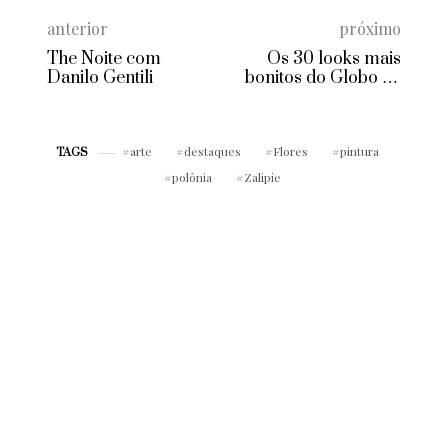
anterior
próximo
The Noite com
Os 30 looks mais
Danilo Gentili
bonitos do Globo de
Ouro 2017
arte
destaques
Flores
pintura
TAGS
polônia
Zalipie