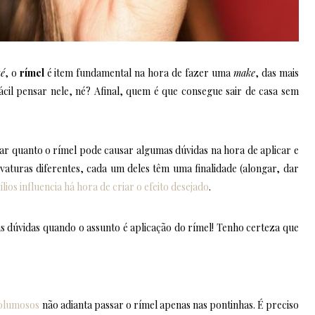
té
, o
rímel
é item fundamental na hora de fazer uma
make
, das mais
ácil pensar nele, né? Afinal, quem é que consegue sair de casa sem
r quanto o rímel pode causar algumas dúvidas na hora de aplicar e
vaturas diferentes, cada um deles têm uma finalidade (alongar, dar
ios influencia há hora de criar o efeito desejado
.
is dúvidas quando o assunto é aplicação do rímel! Tenho certeza que
 volumosos
não adianta passar o rímel apenas nas pontinhas. É preciso