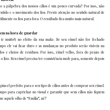
o a pálpebra dos nossos cílios é um pouco curvada? Por isso, não
entido e o movimento dos fios. Preste atenção no sentido natural de
ilmente os fios para fora. O resultado fica muito mais natural.
gem na hora de guardar
(e muito!) no efeito da sua make. Se seu rímel não for fechado
o ele vai ficar duro e as mudanças no produto serão visíveis na
os e cheios de resíduos. Por isso, rímel velho, fora do prazo de
o lixo. Seu rímel precisa ter consistência mole para, somente depois
pincel perfeito para o seu tipo de cílios antes de comprar seu rímel.
po para caprichar no visual e garantir que seus cílios não fiquem
ue aquele olho de “Emília”, né?