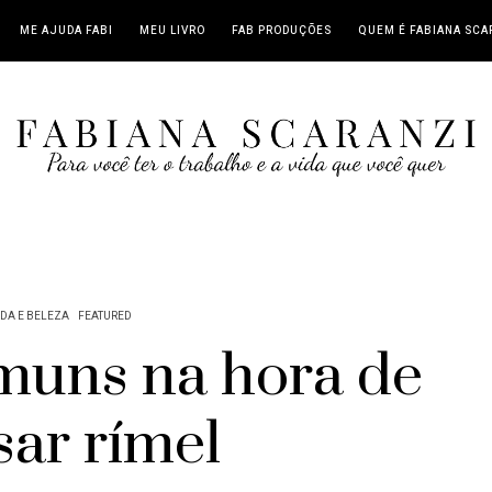
ME AJUDA FABI
MEU LIVRO
FAB PRODUÇÕES
QUEM É FABIANA SCA
DA E BELEZA
FEATURED
omuns na hora de
sar rímel