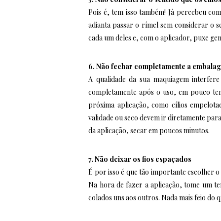
Pois é, tem isso também! Já percebeu com
adianta passar o rímel sem considerar o s
cada um deles e, com o aplicador, puxe gent
6. Não fechar completamente a embala
A qualidade da sua maquiagem interfere 
completamente após o uso, em pouco temp
próxima aplicação, como cílios empelotad
validade ou seco devem ir diretamente para 
da aplicação, secar em poucos minutos.
7. Não deixar os fios espaçados
É por isso é que tão importante escolher o 
Na hora de fazer a aplicação, tome um tem
colados uns aos outros. Nada mais feio do q