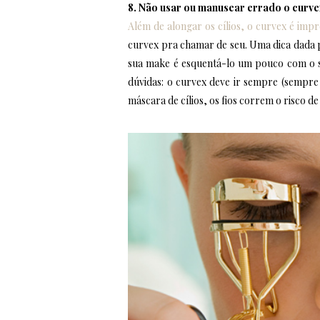
8. Não usar ou manusear errado o curv
Além de alongar os cílios, o curvex é impr
curvex pra chamar de seu. Uma dica dada
sua make é esquentá-lo um pouco com o se
dúvidas: o curvex deve ir sempre (sempre
máscara de cílios, os fios correm o risco 