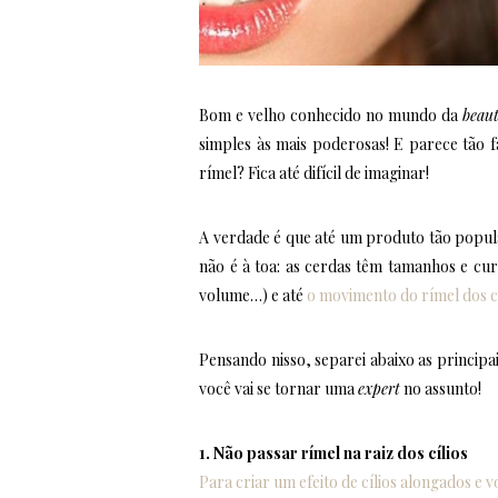
Bom e velho conhecido no mundo da
beau
simples às mais poderosas! E parece tão f
rímel? Fica até difícil de imaginar!
A verdade é que até um produto tão popula
não é à toa: as cerdas têm tamanhos e cur
volume…) e até
o movimento do rímel dos cíl
Pensando nisso, separei abaixo as principa
você vai se tornar uma
expert
no assunto!
1. Não passar rímel na raiz dos cílios
Para criar um efeito de cílios alongados e