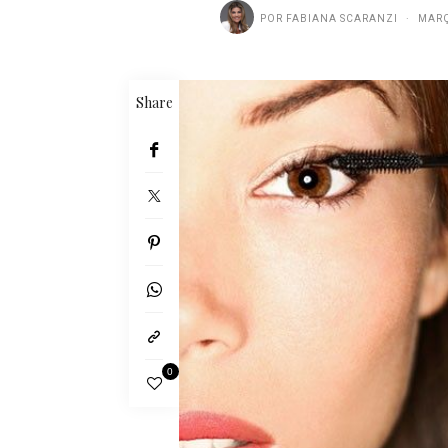
POR
FABIANA SCARANZI
MARÇ
Share
0