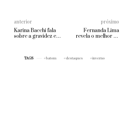
anterior
próximo
Karina Bacchi fala
Fernanda Lima
sobre a gravidez e
revela o melhor de
expectativas dessa
Punta del Este
nova fase
batom
destaques
inverno
TAGS