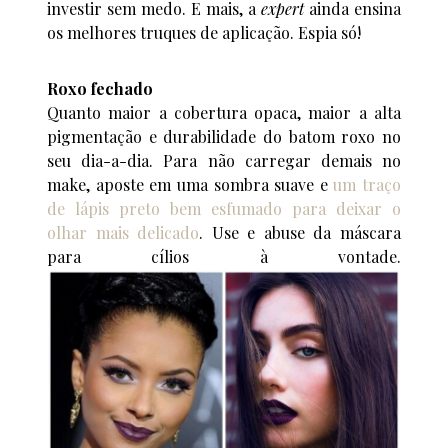
investir sem medo. E mais, a
expert
ainda ensina
os melhores truques de aplicação. Espia só!
Roxo fechado
Quanto maior a cobertura opaca, maior a alta
pigmentação e durabilidade do batom roxo no
seu dia-a-dia. Para não carregar demais no
make, aposte em uma sombra suave e
um traço
de lápis preto bem esfumado para deixar o
olhar mais delicado
. Use e abuse da máscara
para cílios à vontade.