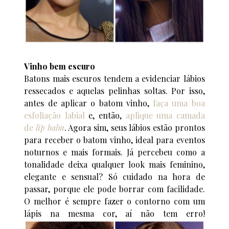
Vinho bem escuro
Batons mais escuros tendem a evidenciar lábios
ressecados e aquelas pelinhas soltas. Por isso,
antes de aplicar o batom vinho,
faça uma boa
esfoliação labial
e, então,
aplique uma camada
de
lip balm
. Agora sim, seus lábios estão prontos
para receber o batom vinho, ideal para eventos
noturnos e mais formais. Já percebeu como a
tonalidade deixa qualquer look mais feminino,
elegante e sensual? Só cuidado na hora de
passar, porque ele pode borrar com facilidade.
O melhor é sempre fazer o contorno com um
lápis na mesma cor, aí não tem erro!