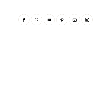
Siga no Instagram
fabianascaranzioficial
Please enter an Access Token