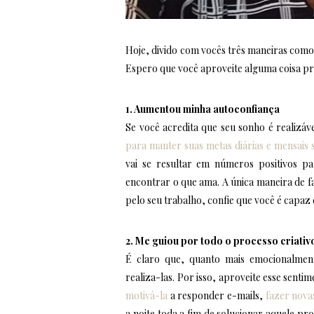
Hoje, divido com vocês três maneiras como
Espero que você aproveite alguma coisa pr
1. Aumentou minha autoconfiança
Se você acredita que seu sonho é realizáv
para manter suas metas diárias e mensais
vai se resultar em números positivos pa
encontrar o que ama. A única maneira de f
pelo seu trabalho, confie que você é capaz 
2. Me guiou por todo o processo criativ
É claro que, quanto mais emocionalment
realiza-las. Por isso, aproveite esse sentim
motivá-la
a responder e-mails,
fazer nova
a noite toda a fim de solucionar aquele pr