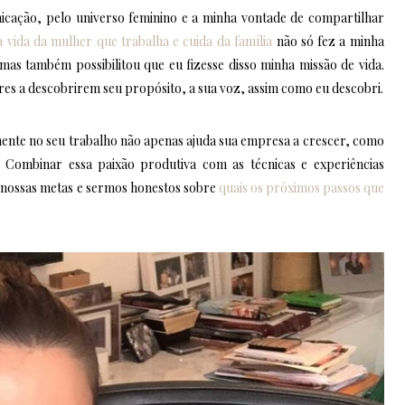
icação, pelo universo feminino e a minha vontade de compartilhar
 a vida da mulher que trabalha e cuida da família
não só fez a minha
s também possibilitou que eu fizesse disso minha missão de vida.
es a descobrirem seu propósito, a sua voz, assim como eu descobri.
lmente no seu trabalho não apenas ajuda sua empresa a crescer, como
Combinar essa paixão produtiva com as técnicas e experiências
 nossas metas e sermos honestos sobre
quais os próximos passos que