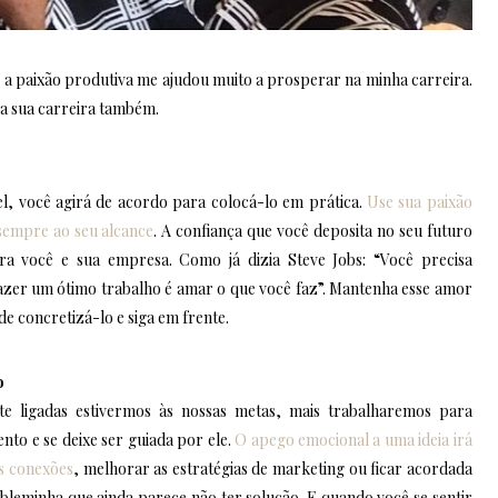
 a paixão produtiva me ajudou muito a prosperar na minha carreira.
a sua carreira também.
el, você agirá de acordo para colocá-lo em prática.
Use sua paixão
 sempre ao seu alcance
. A confiança que você deposita no seu futuro
ra você e sua empresa. Como já dizia Steve Jobs: “Você precisa
azer um ótimo trabalho é amar o que você faz”. Mantenha esse amor
de concretizá-lo e siga em frente.
o
e ligadas estivermos às nossas metas, mais trabalharemos para
ento e se deixe ser guiada por ele.
O apego emocional a uma ideia irá
s conexões
, melhorar as estratégias de marketing ou ficar acordada
obleminha que ainda parece não ter solução. E quando você se sentir