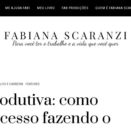
ME AJUDA FABI
MEU LIVRO
FAB PRODUÇÕES
QUEM É FABIANA SCA
LHO E CARREIRA
FEATURED
rodutiva: como
ucesso fazendo o