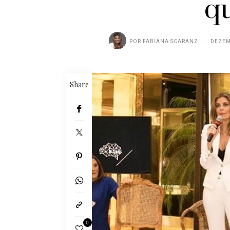
q
POR
FABIANA SCARANZI
DEZEM
Share
0