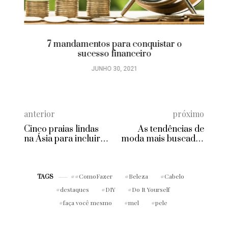
7 mandamentos para conquistar o
sucesso financeiro
JUNHO 30, 2021
anterior
próximo
Cinco praias lindas
As tendências de
na Ásia para incluir
moda mais buscadas
no seu roteiro!
na internet pra você
investir já!
#ComoFazer
Beleza
Cabelo
TAGS
destaques
DIY
Do It Yourself
faça você mesmo
mel
pele