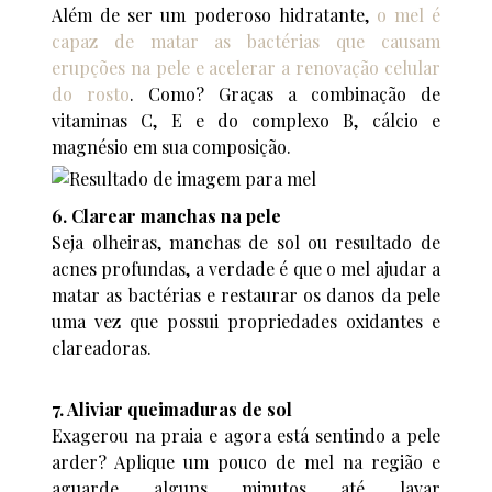
Além de ser um poderoso hidratante,
o mel é
capaz de matar as bactérias que causam
erupções na pele e acelerar a renovação celular
do rosto
. Como? Graças a combinação de
vitaminas C, E e do complexo B, cálcio e
magnésio em sua composição.
6. Clarear manchas na pele
Seja olheiras, manchas de sol ou resultado de
acnes profundas, a verdade é que o mel ajudar a
matar as bactérias e restaurar os danos da pele
uma vez que possui propriedades oxidantes e
clareadoras.
7. Aliviar queimaduras de sol
Exagerou na praia e agora está sentindo a pele
arder? Aplique um pouco de mel na região e
aguarde alguns minutos até lavar