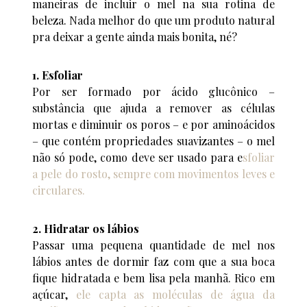
maneiras de incluir o mel na sua rotina de
beleza. Nada melhor do que um produto natural
pra deixar a gente ainda mais bonita, né?
1. Esfoliar
Por ser formado por ácido glucônico –
substância que ajuda a remover as células
mortas e diminuir os poros – e por aminoácidos
– que contém propriedades suavizantes – o mel
não só pode, como deve ser usado para e
sfoliar
a pele do rosto, sempre com movimentos leves e
circulares.
2. Hidratar os lábios
Passar uma pequena quantidade de mel nos
lábios antes de dormir faz com que a sua boca
fique hidratada e bem lisa pela manhã. Rico em
açúcar,
ele capta as moléculas de água da