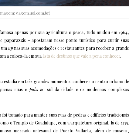
Imagem: viagem.uol.com.br)
famosa apenas por sua agricultura e pesca, tudo mudou em 1964,
 paparazzis – apostaram nesse ponto turístico para curtir suas
eu um
up
nas suas acomodações e restaurantes para receber a grande
ram a coloca-la em sua
lista de destinos que vale a pena conhecer
.
sua estadia em três grandes momentos: conhecer o centro urbano de
pequenas ruas e
pubs
ao sul da cidade e os modernos complexos
 foi tomado para manter suas ruas de pedras e edifícios tradicionais
 como o Templo de Guadalupe, com a arquitetura original, lá de 1535.
amoso mercado artesanal de Puerto Vallarta, além de museus,