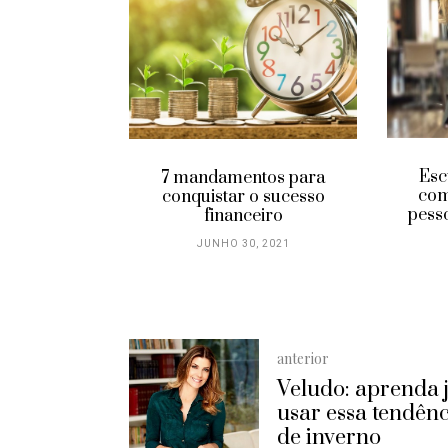
ormar uma
o em
idade
 2022
Esc
7 mandamentos para
com
conquistar o sucesso
pess
financeiro
JUNHO 30, 2021
anterior
Veludo: aprenda j
usar essa tendên
de inverno