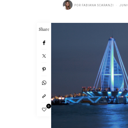
POR
FABIANA SCARANZI
JUNH
Share
0