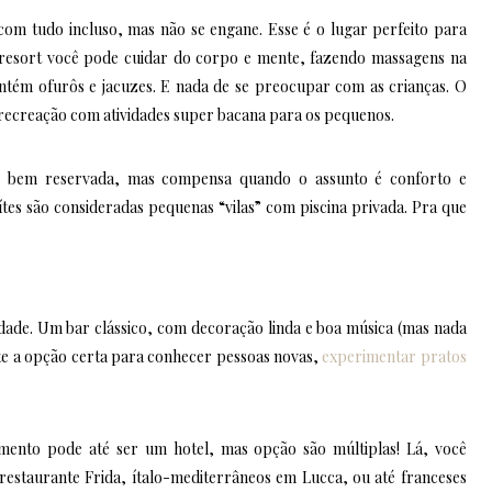
com tudo incluso, mas não se engane. Esse é o lugar perfeito para
resort você pode cuidar do corpo e mente, fazendo massagens na
ontém ofurôs e jacuzes. E nada de se preocupar com as crianças. O
e recreação com atividades super bacana para os pequenos.
é bem reservada, mas compensa quando o assunto é conforto e
es são consideradas pequenas “vilas” com piscina privada. Pra que
idade. Um bar clássico, com decoração linda e boa música (mas nada
te a opção certa para conhecer pessoas novas,
experimentar pratos
mento pode até ser um hotel, mas opção são múltiplas! Lá, você
restaurante Frida, ítalo-mediterrâneos em Lucca, ou até franceses