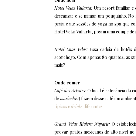
Onde ficar
Hotel Velas Vallarta:
Um resort familiar e 
descansar e se mimar um pouquinho. No 
praia e até sessões de yoga no spa que c
Hotel Velas Vallarta, possui uma equipe d
Hotel Casa Velas:
Essa cadeia de hotéis 
aconchego. Com apenas 80 quartos, as suít
mais?
Onde comer
Café des Artistes:
O local é referência da c
de
mariachis
!) fazem desse café um ambien
típicos e
drinks
diferentes
.
Grand Velas Riviera Na
yarit:
O estabeleci
provar pratos mexicanos de alto nível no 