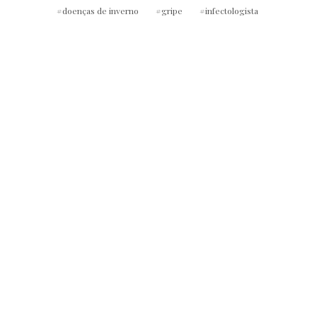
doenças de inverno
gripe
infectologista