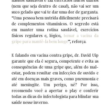
hábitos saudáveis e faz exercícios físicos diários
(nem que seja dentro de casa!), não vai ser um
suco gelado que vai te dar uma dor de garganta.
“Uma pessoa bem nutrida dificilmente precisará
de complementos vitamínicos. O segredo está
em manter uma rotina saudável, exercícios
físicos regulares e, lógico,
tomar a vacina da
gripe para mantê-la bem longe
”, reforça.
E falando em vacina contra gripe, dr. David Uip
garante que ela é segura, competente e evita as
consequências de uma gripe que, além do mal-
estar, podem resultar em infecções de ouvido e
até em doenças mais graves, como pneumonia e
até meningite. Um perigo, né? Por isso,
recomendo você a apertar o play e conferir
todas as dicas do infectologista para blindar sua
saúde nesse inverno.