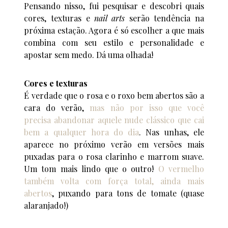
Pensando nisso, fui pesquisar e descobri quais
cores, texturas e
nail arts
serão tendência na
próxima estação. Agora é só escolher a que mais
combina com seu estilo e personalidade e
apostar sem medo. Dá uma olhada!
Cores e texturas
É verdade que o rosa e o roxo bem abertos são a
cara do verão,
mas não por isso que você
precisa abandonar aquele nude clássico que cai
bem a qualquer hora do dia
. Nas unhas, ele
aparece no próximo verão em versões mais
puxadas para o rosa clarinho e marrom suave.
Um tom mais lindo que o outro!
O vermelho
também volta com força total, ainda mais
abertos
, puxando para tons de tomate (quase
alaranjado!)