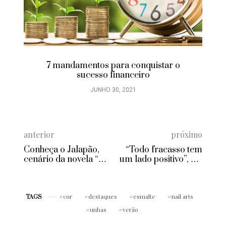
7 mandamentos para conquistar o
sucesso financeiro
JUNHO 30, 2021
anterior
próximo
Conheça o Jalapão,
“Todo fracasso tem
cenário da novela “O
um lado positivo”, diz
Outro Lado do
a ciência
Paraíso”
cor
destaques
esmalte
nail arts
TAGS
unhas
verão