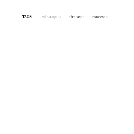
no verão 2018!
além da moda praia!
destaques
fracasso
sucesso
TAGS