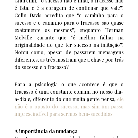
Churchill, “o sucesso não é final; o fracasso não
é fatal e é a coragem de continuar que vale”.
Colin Davis acredita que “o caminho para o
sucesso e o caminho para o fracasso são quase
exatamente os mesmos”, enquanto Herman
Melville garante que “é melhor falhar na
originalidade do que ter sucesso na imitação”.
Notou como, apesar de passarem mensagens
diferentes, as três mostram que a chave por trás
do sucesso é o fracasso?
Para a psicologia o que acontece é que o
fracasso é uma constante comum no nosso dia-
a-dia e, diferente do que muita gente pensa,
ele
não é o oposto do sucesso, mas sim um passo
imprescindível para sermos bem-sucedidas.
A importância da mudança