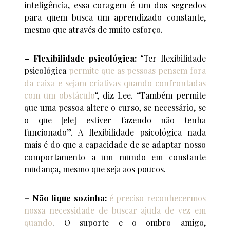
inteligência, essa coragem é um dos segredos
para quem busca um aprendizado constante,
mesmo que através de muito esforço.
– Flexibilidade psicológica:
“Ter flexibilidade
psicológica
permite que as pessoas pensem fora
da caixa e sejam criativas quando confrontadas
com um obstáculo
“, diz Lee. “Também permite
que uma pessoa altere o curso, se necessário, se
o que [ele] estiver fazendo não tenha
funcionado”. A flexibilidade psicológica nada
mais é do que a capacidade de se adaptar nosso
comportamento a um mundo em constante
mudança, mesmo que seja aos poucos.
– Não fique sozinha:
é preciso reconhecermos
nossa necessidade de buscar ajuda de vez em
quando
. O suporte e o ombro amigo,