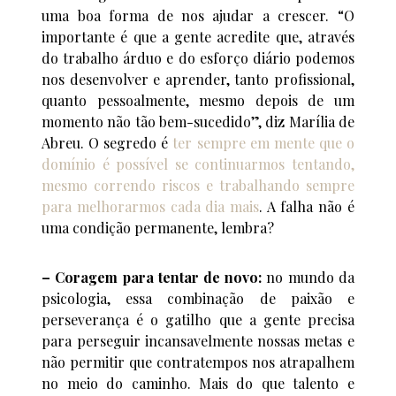
uma boa forma de nos ajudar a crescer. “O
importante é que a gente acredite que, através
do trabalho árduo e do esforço diário podemos
nos desenvolver e aprender, tanto profissional,
quanto pessoalmente, mesmo depois de um
momento não tão bem-sucedido”, diz Marília de
Abreu. O segredo é
ter sempre em mente que o
domínio é possível se continuarmos tentando,
mesmo correndo riscos e trabalhando sempre
para melhorarmos cada dia mais
. A falha não é
uma condição permanente, lembra?
– Coragem para tentar de novo:
no mundo da
psicologia, essa combinação de paixão e
perseverança é o gatilho que a gente precisa
para perseguir incansavelmente nossas metas e
não permitir que contratempos nos atrapalhem
no meio do caminho. Mais do que talento e