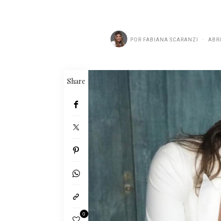
POR
FABIANA SCARANZI
ABRI
Share
0