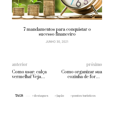
7 mandamentos para conquistar o
sucesso financeiro
JUNHO 30, 2021
anterior
próximo
Como usar: calça
Como organizar sua
vermelha! Veja
cozinha de forma
minhas dicas e
prática e funcional
inspirações
destaques
Japão
pontos turísticos
TAGS