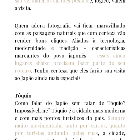
são verdadeiros cartões postais
e, lógico, valem
a visita.
Quem adora fotografia vai ficar maravilhado
com as paisagens naturais que com certeza vão
render bons cliques. Aliados à tecnologia,
modernidade e tradição – características
marcantes do povo japonês –
esses cinco
lugares abaixo precisam fazer parte do seu
roteiro
. Tenho certeza que eles farão sua visita
ao Japão ainda mais especial!
Tóquio
Como falar do Japão sem falar de Tóquio?
Impossível, né? Tóquio é a cidade mais moderna
e com mais pontos turísticos do país.
Sempre
muito movimentada, tanto por carros, quanto
por turistas andando pelas ruas
, a cidade,