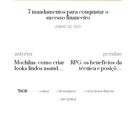
7 mandamentos para conquistar o
sucesso financeiro
JUNHO 30, 2021
anterior
próximo
Mochilas: como criar
RPG: os benefícios da
looks lindos usando
técnica e posições
essa peça super
para alinhar a coluna
prática!
cama
destaques
exercícios físicos
TAGS
preguiça