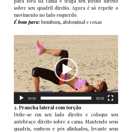
para fora da cama e traga seu joelho direito
sobre seu quadril direito. Agora é só repetir o
movimento no lado esquerdo.
É bom para:
bumbum, abdominal e coxas
Tocador
de
vídeo
00:00
00:03
2. Prancha lateral com torção
Deite-se em seu lado direito e coloque seu
antebraço direito sobre a cama. Mantendo seus
quadris, ombros e pés alinhados, levante seus