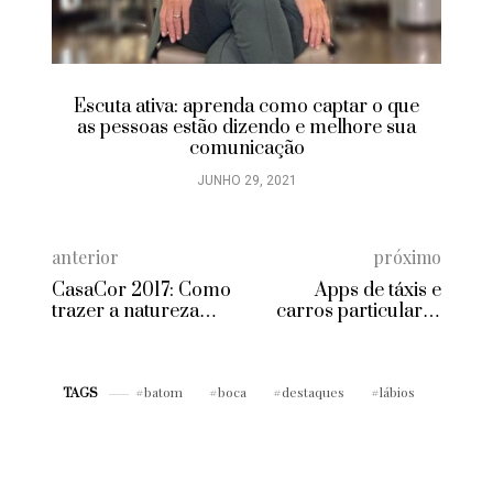
Aprenda como aumentar suas vendas
pelo Instagram
JUNHO 28, 2021
que
ua
anterior
próximo
CasaCor 2017: Como
Apps de táxis e
trazer a natureza
carros particulares
para a decoração da
dirigidos por
sua casa
mulheres pra baixar
já!
batom
boca
destaques
lábios
TAGS