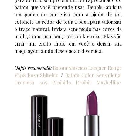
batom que você pretende usar. Depois, aplique
um pouco de corretivo com a ajuda de um
cotonete ao redor de toda a boca para valorizar
o traço natural. Invista sem medo nas cores da
moda, como marrom, rosa pink e roxo. Elas vão
criar um efeito lindo em você e deixar sua
maquiagem ainda descolada e divertida.
Dafiti recomenda:
Batom Shiseido Lacquer Rouge
Vi418 Rosa Shiseido
/
Batom Color Sensational
Cremoso 405 Proibido Proibir Maybelline