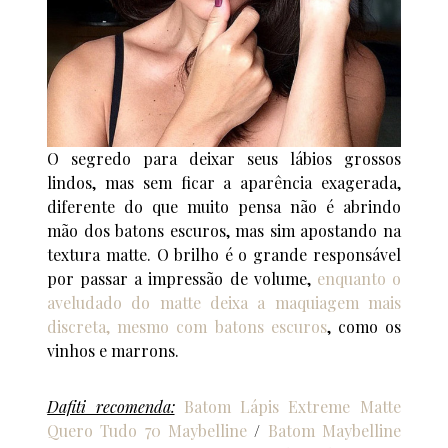
O segredo para deixar seus lábios grossos
lindos, mas sem ficar a aparência exagerada,
diferente do que muito pensa não é abrindo
mão dos batons escuros, mas sim apostando na
textura matte. O brilho é o grande responsável
por passar a impressão de volume,
enquanto o
aveludado do matte deixa a maquiagem mais
discreta, mesmo com batons escuros
, como os
vinhos e marrons.
Dafiti recomenda:
Batom Lápis Extreme Matte
Quero Tudo 70 Maybelline
/
Batom Maybelline