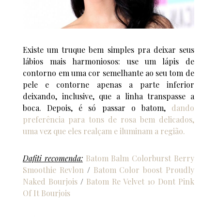
Existe um truque bem simples pra deixar seus
lábios mais harmoniosos: use um lápis de
contorno em uma cor semelhante ao seu tom de
pele e contorne apenas a parte inferior
deixando, inclusive, que a linha transpasse a
boca. Depois, é só passar o batom,
dando
preferência para tons de rosa bem delicados,
uma vez que eles realçam e iluminam a região.
Dafiti recomenda:
Batom Balm Colorburst Berry
Smoothie Revlon
/
Batom Color boost Proudly
Naked Bourjois
/
Batom Re Velvet 10 Dont Pink
Of It Bourjois