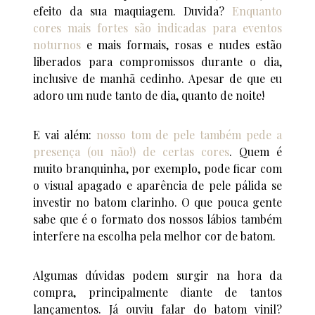
efeito da sua maquiagem. Duvida?
Enquanto
cores mais fortes são indicadas para eventos
noturnos
e mais formais, rosas e nudes estão
liberados para compromissos durante o dia,
inclusive de manhã cedinho. Apesar de que eu
adoro um nude tanto de dia, quanto de noite!
E vai além:
nosso tom de pele também pede a
presença (ou não!) de certas cores
. Quem é
muito branquinha, por exemplo, pode ficar com
o visual apagado e aparência de pele pálida se
investir no batom clarinho. O que pouca gente
sabe que é o formato dos nossos lábios também
interfere na escolha pela melhor cor de batom.
Algumas dúvidas podem surgir na hora da
compra, principalmente diante de tantos
lançamentos. Já ouviu falar do batom vinil?