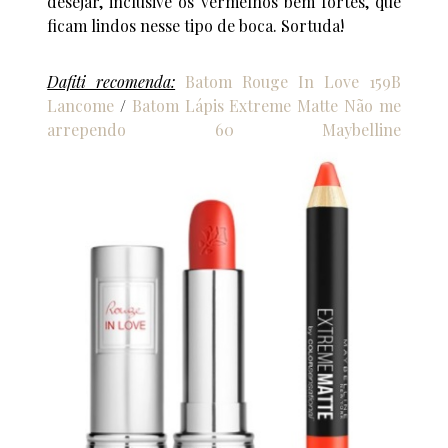
desejar, inclusive os vermelhos bem fortes, que
ficam lindos nesse tipo de boca. Sortuda!
Dafiti recomenda:
Batom Rouge In Love 159B
Lancome
/
Batom Lápis Extreme Matte Não me
arrependo 60 Maybelline