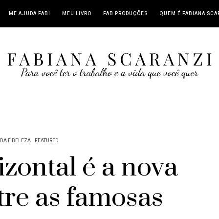
ME AJUDA FABI
MEU LIVRO
FAB PRODUÇÕES
QUEM É FABIANA SCA
DA E BELEZA
FEATURED
zontal é a nova
tre as famosas