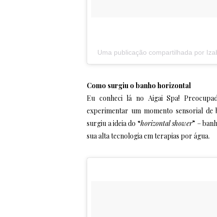
Uma publicação compartilhada por Izab
Como surgiu o banho horizontal
Eu conheci lá no Aigai Spa! Preocup
experimentar um momento sensorial de
surgiu a ideia do “
horizontal shower
” – ban
sua alta tecnologia em terapias por água.