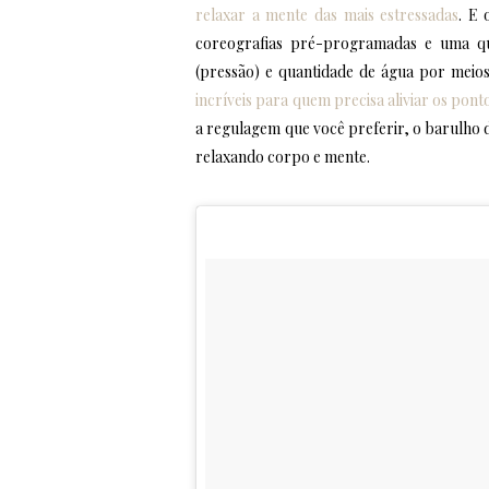
relaxar a mente das mais estressadas
. E 
coreografias pré-programadas e uma qu
(pressão) e quantidade de água por meios
incríveis para quem precisa aliviar os pont
a regulagem que você preferir, o barulho 
relaxando corpo e mente.