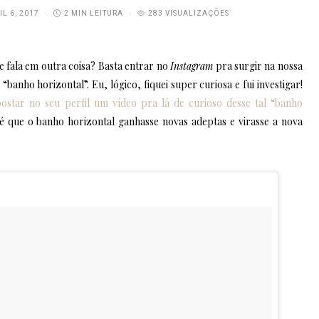
IL 6, 2017
2 MIN LEITURA
283 VISUALIZAÇÕES
 fala em outra coisa? Basta entrar no
Instagram
pra surgir na nossa
banho horizontal”. Eu, lógico, fiquei super curiosa e fui investigar!
postar no seu perfil um vídeo pra lá de curioso desse tal “banho
é que o banho horizontal ganhasse novas adeptas e virasse a nova