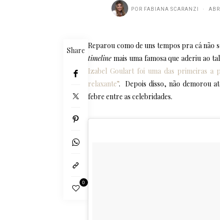
POR
FABIANA SCARANZI
ABR
Reparou como de uns tempos pra cá não se
Share
timeline
mais uma famosa que aderiu ao tal “
Izabel Goulart foi uma das primeiras a 
relaxante”
. Depois disso, não demorou at
febre entre as celebridades.
0