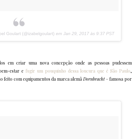
el Goulart (@izabelgoulart)
em
Jan 29, 2017 às 9:37 PST
ados em criar uma nova concepção onde as pessoas pudessem
 bem-estar e
fugir um pouquinho dessa loucura que é São Paulo
,
ho feito com equipamentos da marca alemã
Dornbracht
– famosa por